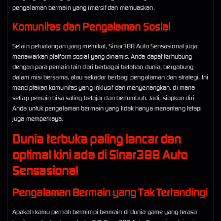
pengalaman bermain yang imersif dan memuaskan.
Komunitas dan Pengalaman Sosial
Selain petualangan yang memikat, Sinar388 Auto Sensasional juga
menawarkan platform sosial yang dinamis. Anda dapat terhubung
dengan para pemain lain dari berbagai belahan dunia, bergabung
dalam misi bersama, atau sekadar berbagi pengalaman dan strategi. Ini
menciptakan komunitas yang inklusif dan menyenangkan, di mana
setiap pemain bisa saling belajar dan bertumbuh. Jadi, siapkan diri
Anda untuk pengalaman bermain yang tidak hanya menantang tetapi
juga memperkaya.
Dunia terbuka paling lancar dan
optimal kini ada di Sinar388 Auto
Sensasional
Pengalaman Bermain yang Tak Tertandingi
Apakah kamu pernah bermimpi bermain di dunia game yang terasa