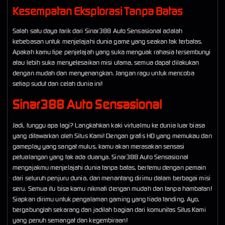
Kesempatan Eksplorasi Tanpa Batas
Salah satu daya tarik dari Sinar388 Auto Sensasional adalah
kebebasan untuk menjelajahi dunia game yang seakan tak terbatas.
Apakah kamu tipe penjelajah yang suka menguak rahasia tersembunyi
atau lebih suka menyelesaikan misi utama, semua dapat dilakukan
dengan mudah dan menyenangkan. Jangan ragu untuk mencoba
setiap sudut dan celah dunia ini!
Sinar388 Auto Sensasional
Jadi, tunggu apa lagi? Langkahkan kaki virtualmu ke dunia luar biasa
yang ditawarkan oleh Situs Kami! Dengan grafis HD yang memukau dan
gameplay yang sangat mulus, kamu akan merasakan sensasi
petualangan yang tak ada duanya. Sinar388 Auto Sensasional
mengajakmu menjelajahi dunia tanpa batas, bertemu dengan pemain
dari seluruh penjuru dunia, dan menantang dirimu dalam berbagai misi
seru. Semua itu bisa kamu nikmati dengan mudah dan tanpa hambatan!
Siapkan dirimu untuk pengalaman gaming yang tiada tanding. Ayo,
bergabunglah sekarang dan jadilah bagian dari komunitas Situs Kami
yang penuh semangat dan kegembiraan!