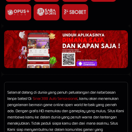
Selamat datang di dunia yang penuh petualangan dan kebebasan
tanpa batas! Di
Sinar388 Auto Sensasional
, kamu akan menemukan
pengalaman bermain game online open world terbaik yang pernah
ada. Dengan grafis HD memukau dan gameplay yang mulus, Situs Kami
membawa kamu ke dalam dunia yang penuh warna dan tantangan
menakjubkan. Tidak peduli siapa kamu dan dari mana asalmu, Situs
Kami siap menyambutmu ke dalam komunitas gamer yang