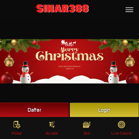
Beranda
Poker
Arcade
Slot
Live Casino
Sports
Promo
Togel
Live
Daftar
Login
Whatsapp
Poker
Arcade
Slot
Live Casino
Telegram