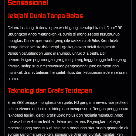
Sensasional
Jelajahi Dunia Tanpa Batas
Selamat datang di dunia open world yang menakjubkan di Sinar388!
Bayangkan Anda melangkah ke dunia di mana segala sesuatunya
mungkin. Dunia open world yang ditawarkan oleh Situs Kami tidak
hanya besar secara fisik tetapi juga kaya akan detail dan penuh
dengan petualangan yang menunggu untuk dijelajahi. Dari
pemandangan pegunungan yang menjulang tinggi hingga hutan yang
rimbun, setiap sudut menawarkan pengalaman yang berbeda dan
memikat. Di sini, batasan hanyalah ilusi, dan kebebasan adalah aturan
utama.
Teknologi dan Grafis Terdepan
Sinar388 bangga menghadirkan grafis HD yang menawan, menjadikan
setiap elemen di dunia ini hidup dan mempesona. Dengan penggunaan
teknologi terkini, detail grafis yang halus dan realistis membuat Anda
merasa benar-benar terlibat dalam permainan. Bayangkan cahaya
matahari yang menusuk di sela-sela dedaunan atau suara gemericik air
sungai yang menyegarkan, semuanya dirancang untuk memberikan