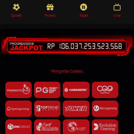
LiveChat
Sports
Promo
Togel
Live
Unduh APK
Penyedia Games