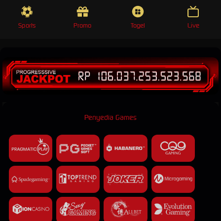
LiveChat
Sports
Promo
Togel
Live
Unduh APK
Penyedia Games