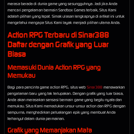
merasa berada di dunia game yang sesungguhnya. Jadi jika Anda
mencari pengalaman bermain Sandbox Games terbaik, Situs Kami
adalah pilihan yang tepat. Simak ulasan lengkapnya di artikel ini untuk
mengetahui mengapa Situs Kami layak menjadi pilihan utama Anda.
Action RPG Terbaru di Sinar388
Daftar dengan Grafik yang Luar
Biasa
Memasuki Dunia Action RPG yang
Memukau
Bagi para pencinta game action RPG, situs web
Sinar388
menawarkan
pengalaman baru yang tak terlupakan. Dengan grafik yang luar biasa,
Anda akan merasakan sensasi bermain game yang begitu nyata dan
memukau. Situs Kami memadukan unsur-unsur action dan RPG dengan
sempurna, menghadirkan petualangan epik yang membuat Anda
terhanyut dalam dunia permainan.
Grafik yang Memanjakan Mata