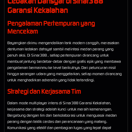
Ledakan Dahsyat di Sinar388
Garansi Kekalahan
Pengalaman Pertempuran yang
Mencekam
Bayangkan dirimu mengendalikan tank modern canggih, merasakan
dentuman ledakan dahsyat sambil melintasi medan perang yang
penuh aksi. Di Sinar388 , setiap pertempuran dirancang untuk
membuat jantung berdebar-debar dengan grafis epik yang membawa
pengalaman bermainmu ke level berikutnya. Dari peluncuran misil
hingga serangan udara yang menggetarkan, setiap momen dirancang
untuk menghadirkan adrenalin yang tidak tertandingi.
Strategi dan Kerjasama Tim
Dalam mode multiplayer intens di Sinar388 Garansi Kekalahan,
kerjasama dan strategi adalah kunci untuk meraih kemenangan.
Bergabung dengan tim dan berkolaborasi untuk menguasai medan
perang dengan taktik cerdas dan perencanaan yang matang.
Komunikasi yang efektif dan pembagian tugas yang tepat dapat