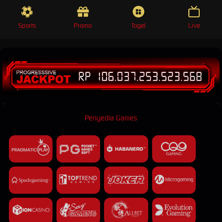
LiveChat
Sports
Promo
Togel
Live
Unduh APK
Penyedia Games