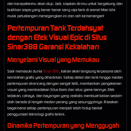
dan kecepatanmu akan diuji. Jadi, siapkan dirimu untuk bergabung dan
buktikan siapa yang benar-benar sang raja tank di arena! Mari kita
mulai petualangan menegangkan ini dan raih kemenangan!
Pertempuran Tank Terdahsyat
dengan Efek Visual Epic di Situs
Sinar388 Garansi Kekalahan
Menyelami Visual yang Memukau
Saat memasuki dunia
Sinar388
, kalian akan langsung terpesona oleh
keindahan grafis yang dihadirkan. Setiap detail dari tank hingga medan
pertempuran dirancang dengan sangat teliti, memberikan pengalaman
visual yang membedakan Situs Kami dari situs game lainnya. Efek
ledakan, cahaya, dan bayangan yang realistis membuat kalian seolah-
olah berada di tengah medan perang yang sesungguhnya. Rasakan
bagaimana setiap pertempuran menjadi lebih hidup berkat
penggunaan teknologi grafis terkini.
Dinamika Pertempuran yang Menggugah