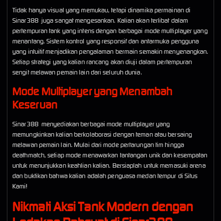
Tidak hanya visual yang memukau, tetapi dinamika permainan di
Sinar388 juga sangat mengesankan. Kalian akan terlibat dalam
pertempuran tank yang intens dengan berbagai mode multiplayer yang
menantang. Sistem kontrol yang responsif dan antarmuka pengguna
yang intuitif menjadikan pengalaman bermain semakin menyenangkan.
Setiap strategi yang kalian rancang akan diuji dalam pertempuran
sengit melawan pemain lain dari seluruh dunia.
Mode Multiplayer yang Menambah
Keseruan
Sinar388 menyediakan berbagai mode multiplayer yang
memungkinkan kalian berkolaborasi dengan teman atau bersaing
melawan pemain lain. Mulai dari mode pertarungan tim hingga
deathmatch, setiap mode menawarkan tantangan unik dan kesempatan
untuk menunjukkan keahlian kalian. Bersiaplah untuk memasuki arena
dan buktikan bahwa kalian adalah penguasa medan tempur di Situs
Kami!
Nikmati Aksi Tank Modern dengan