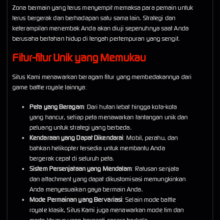
Zona bermain yang terus menyempit memaksa para pemain untuk
terus bergerak dan berhadapan satu sama lain. Strategi dan
keterampilan menembak Anda akan diuji sepenuhnya saat Anda
berusaha bertahan hidup di tengah pertempuran yang sengit.
Fitur-fitur Unik yang Memukau
Situs Kami menawarkan beragam fitur yang membedakannya dari
game battle royale lainnya:
Peta yang Beragam
: Dari hutan lebat hingga kota-kota
yang hancur, setiap peta menawarkan tantangan unik dan
peluang untuk strategi yang berbeda.
Kendaraan yang Dapat Dikendarai
: Mobil, perahu, dan
bahkan helikopter tersedia untuk membantu Anda
bergerak cepat di seluruh peta.
Sistem Persenjataan yang Mendalam
: Ratusan senjata
dan attachment yang dapat dikustomisasi memungkinkan
Anda menyesuaikan gaya bermain Anda.
Mode Permainan yang Bervariasi
: Selain mode battle
royale klasik, Situs Kami juga menawarkan mode tim dan