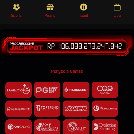
LiveChat
Sports
Promo
Togel
Live
Unduh APK
Penyedia Games