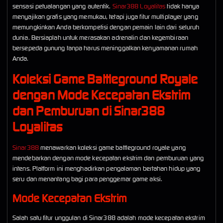
sensasi petualangan yang autentik.
Sinar388 Loyalitas
tidak hanya
menyajikan grafis yang memukau, tetapi juga fitur multiplayer yang
memungkinkan Anda berkompetisi dengan pemain lain dari seluruh
dunia. Bersiaplah untuk merasakan adrenalin dan kegembiraan
bersepeda gunung tanpa harus meninggalkan kenyamanan rumah
Anda.
Koleksi Game Battleground Royale
dengan Mode Kecepatan Ekstrim
dan Pemburuan di Sinar388
Loyalitas
Sinar388
menawarkan koleksi game battleground royale yang
mendebarkan dengan mode kecepatan ekstrim dan pemburuan yang
intens. Platform ini menghadirkan pengalaman bertahan hidup yang
seru dan menantang bagi para penggemar game aksi.
Mode Kecepatan Ekstrim
Salah satu fitur unggulan di Sinar388 adalah mode kecepatan ekstrim