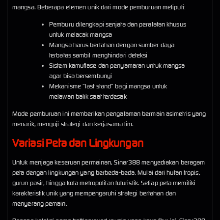
mangsa. Beberapa elemen unik dari mode pemburuan meliputi:
Pemburu dilengkapi senjata dan peralatan khusus
untuk melacak mangsa
Mangsa harus bertahan dengan sumber daya
terbatas sambil menghindari deteksi
Sistem kamuflase dan penyamaran untuk mangsa
agar bisa bersembunyi
Mekanisme “last stand” bagi mangsa untuk
melawan balik saat terdesak
Mode pemburuan ini memberikan pengalaman bermain asimetris yang
menarik, menguji strategi dan kerjasama tim.
Variasi Peta dan Lingkungan
Untuk menjaga keseruan permainan, Sinar388 menyediakan beragam
peta dengan lingkungan yang berbeda-beda. Mulai dari hutan tropis,
gurun pasir, hingga kota metropolitan futuristik. Setiap peta memiliki
karakteristik unik yang mempengaruhi strategi bertahan dan
menyerang pemain.