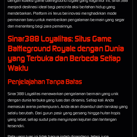
Dengan koleksi game battleground royale yang kaya fitur ini, Sinar388
menjadi destinasi ideal bagi pencinta aksi bertahan hidup yang
mendebarkan. Platform ini terus berinovasi menghadirkan mode
permainan baru untuk memberikan pengalaman bermain yang segar
dan menantang bagi para pemainnya.
Sinar388 Loyalitas: Situs Game
Battleground Royale dengan Dunia
yang Terbuka dan Berbeda Setiap
Waktu
Penjelajahan Tanpa Batas
Sinar388 Loyalitas menawarkan pengalaman bermain yang unik
dengan dunia terbuka yang luas dan dinamis. Setiap kali Anda
memasuki arena pertempuran, Anda akan disambut oleh lanskap yang
selalu berubah. Dari gurun pasir yang gersang hingga hutan tropis
yang lebat, setiap sudut peta menyimpan kejutan dan tantangan
tersendiri.
Peta yang luas ini tidak hanya indah dipandang, tetapi juga