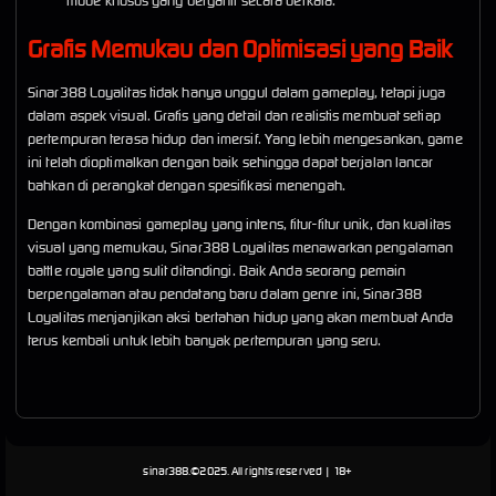
mode khusus yang berganti secara berkala.
Grafis Memukau dan Optimisasi yang Baik
Sinar388 Loyalitas tidak hanya unggul dalam gameplay, tetapi juga
dalam aspek visual. Grafis yang detail dan realistis membuat setiap
pertempuran terasa hidup dan imersif. Yang lebih mengesankan, game
ini telah dioptimalkan dengan baik sehingga dapat berjalan lancar
bahkan di perangkat dengan spesifikasi menengah.
Dengan kombinasi gameplay yang intens, fitur-fitur unik, dan kualitas
visual yang memukau, Sinar388 Loyalitas menawarkan pengalaman
battle royale yang sulit ditandingi. Baik Anda seorang pemain
berpengalaman atau pendatang baru dalam genre ini, Sinar388
Loyalitas menjanjikan aksi bertahan hidup yang akan membuat Anda
terus kembali untuk lebih banyak pertempuran yang seru.
sinar388
.©2025. All rights reserved | 18+