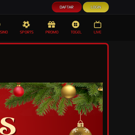
DAFTAR
LOGIN
ASINO
SPORTS
PROMO
TOGEL
LIVE