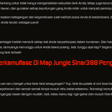
ditantang untuk tidak hanya mengandalkan kekuatan tank Anda, tetapi juga ke
k lawan, dan gunakan setiap keuntungan yang Anda miliki untuk menjadi pemimpi
rasakan ketegangan dan kegembiraan saat melihat posisi Anda di leaderboard, d
Anda terukir sebagai juara!
agai hadiah menarik setiap kali Anda berpartisipasi dalam turnamen. Dari had
nda, semuanya menunggu untuk Anda bawa pulang. Jadi, tunggu apa lagi? Seger
g tank terbaik!
Berkamuflase Di Map Jungle Sinar388 Pe
n seru banget untuk tank-tank kesayangan? Yup, tank terupdate di sini bisa b
pepohonan dan semak-semak tanpa musuh tahu keberadaanmu. Teknologi kamuf
rgap lawan dengan mudah. Jadi, kalau kamu lagi nge-game dan musuh tiba-tiba