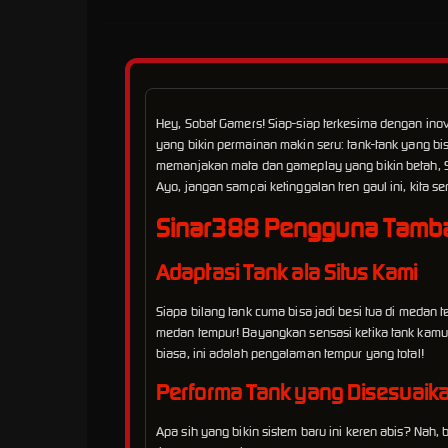
Hey, Sobat Gamers! Siap-siap terkesima dengan inov
yang bikin permainan makin seru: tank-tank yang bi
memanjakan mata dan gameplay yang bikin betah, Situ
Ayo, jangan sampai ketinggalan tren gaul ini, kita 
Sinar388 Pengguna Tamba
Adaptasi Tank ala Situs Kami
Siapa bilang tank cuma bisa jadi besi tua di medan
medan tempur! Bayangkan sensasi ketika tank kamu 
biasa, ini adalah pengalaman tempur yang total!
Performa Tank yang Disesuaik
Apa sih yang bikin sistem baru ini keren abis? Na