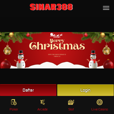
Beranda
Poker
Arcade
Slot
Live Casino
Sports
Promo
Togel
Live
Daftar
Login
Whatsapp
Poker
Arcade
Slot
Live Casino
Telegram