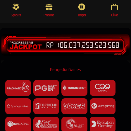
LiveChat
Sports
Promo
Togel
Live
Unduh APK
Penyedia Games