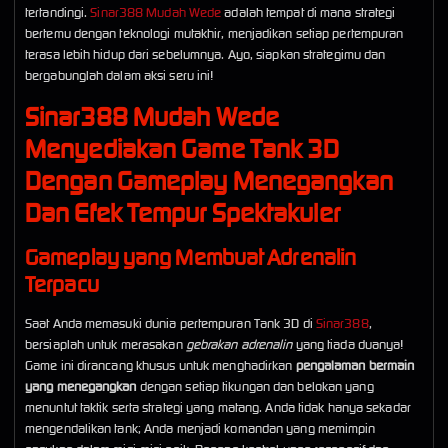
tertandingi.
Sinar388 Mudah Wede
adalah tempat di mana strategi
bertemu dengan teknologi mutakhir, menjadikan setiap pertempuran
terasa lebih hidup dari sebelumnya. Ayo, siapkan strategimu dan
bergabunglah dalam aksi seru ini!
Sinar388 Mudah Wede
Menyediakan Game Tank 3D
Dengan Gameplay Menegangkan
Dan Efek Tempur Spektakuler
Gameplay yang Membuat Adrenalin
Terpacu
Saat Anda memasuki dunia pertempuran Tank 3D di
Sinar388
,
bersiaplah untuk merasakan
gebrakan adrenalin
yang tiada duanya!
Game ini dirancang khusus untuk menghadirkan
pengalaman bermain
yang menegangkan
dengan setiap tikungan dan belokan yang
menuntut taktik serta strategi yang matang. Anda tidak hanya sekadar
mengendalikan tank; Anda menjadi komandan yang memimpin