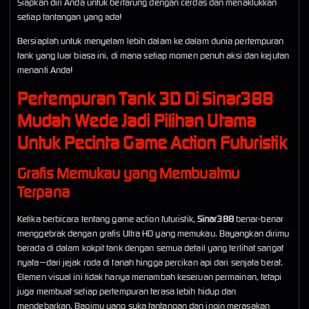
Siapkan diri Anda untuk bertarung dengan cerdas dan menaklukkan
setiap tantangan yang ada!
Bersiaplah untuk menyelam lebih dalam ke dalam dunia pertempuran
tank yang luar biasa ini, di mana setiap momen penuh aksi dan kejutan
menanti Anda!
Pertempuran Tank 3D Di Sinar388
Mudah Wede Jadi Pilihan Utama
Untuk Pecinta Game Action Futuristik
Grafis Memukau yang Membuatmu
Terpana
Ketika berbicara tentang game action futuristik,
Sinar388
benar-benar
menggebrak dengan grafis Ultra HD yang memukau. Bayangkan dirimu
berada di dalam kokpit tank dengan semua detail yang terlihat sangat
nyata—dari jejak roda di tanah hingga percikan api dari senjata berat.
Elemen visual ini tidak hanya menambah keseruan permainan, tetapi
juga membuat setiap pertempuran terasa lebih hidup dan
mendebarkan. Bagimu yang suka tantangan dan ingin merasakan