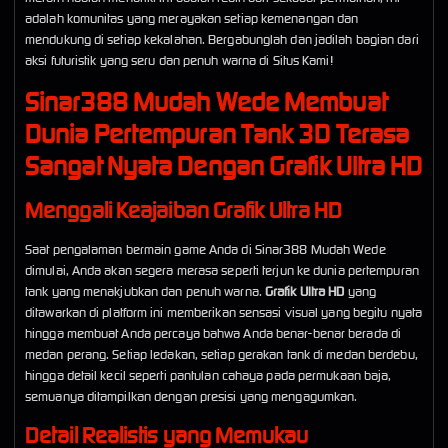
adalah komunitas yang merayakan setiap kemenangan dan
mendukung di setiap kekalahan. Bergabunglah dan jadilah bagian dari
aksi futuristik yang seru dan penuh warna di Situs Kami!
Sinar388 Mudah Wede Membuat
Dunia Pertempuran Tank 3D Terasa
Sangat Nyata Dengan Grafik Ultra HD
Menggali Keajaiban Grafik Ultra HD
Saat pengalaman bermain game Anda di Sinar388 Mudah Wede
dimulai, Anda akan segera merasa seperti terjun ke dunia pertempuran
tank yang menakjubkan dan penuh warna.
Grafik Ultra HD
yang
ditawarkan di platform ini memberikan sensasi visual yang begitu nyata
hingga membuat Anda percaya bahwa Anda benar-benar berada di
medan perang. Setiap ledakan, setiap gerakan tank di medan berdebu,
hingga detail kecil seperti pantulan cahaya pada permukaan baja,
semuanya ditampilkan dengan presisi yang mengagumkan.
Detail Realistis yang Memukau