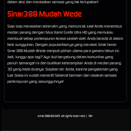
dalam aksi dan merasakan sensasi yang tak terlupakan!
Sinar388 Mudah Wede
Siap-siap merasakan adrenalin yang memuncak saat Anda menembus
medan perang dengan Situs Kami! Grafik Ultra HD yang memukau
membuat setiap pertempuran terasa seolah-olah Anda berada di dalam
tank sungguhan. Dengan popularitasnya yang meroket, tidak heran
Sinar388 Mudah Wede menjadi pilihan utama para gamers tahun ini.
Jadi, tunggu apa lagi? Ayo ikut bergabung dalam komunitas yang
penuh semangat ini dan buktikan keterampilan Anda di medan perang
3D yang tiada duanya. Siapkan diri Anda, karena pengalaman yang
luar biasa ini sudah menanti! Selamat bermain dan rasakan sensasi
pertempuran yang sesungguhnya!
sinar388
.©2025. All rights reserved | 18+