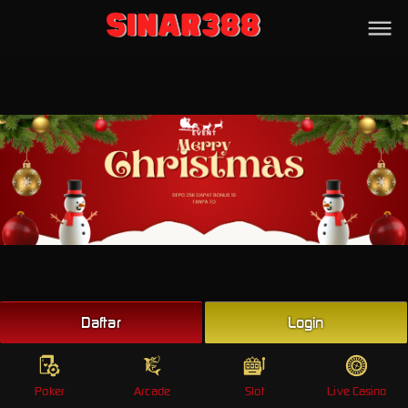
Beranda
Poker
Arcade
Slot
Live Casino
Sports
Promo
Togel
Live
Daftar
Login
Whatsapp
Poker
Arcade
Slot
Live Casino
Telegram