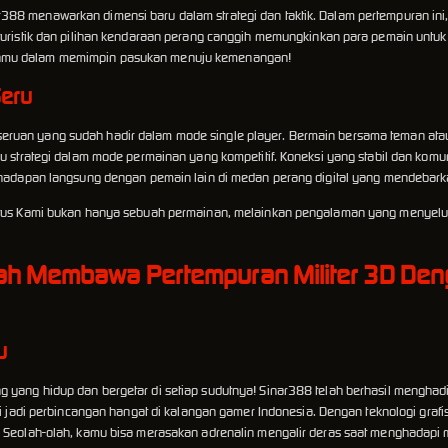
88 menawarkan dimensi baru dalam strategi dan taktik. Dalam pertempuran ini
uturistik dan pilihan kendaraan perang canggih memungkinkan para pemain untuk
anmu dalam memimpin pasukan menuju kemenangan!
Seru
ruan yang sudah hadir dalam mode single player. Bermain bersama teman atau 
du strategi dalam mode permainan yang kompetitif. Koneksi yang stabil dan komun
erhadapan langsung dengan pemain lain di medan perang digital yang mendebark
Situs Kami bukan hanya sebuah permainan, melainkan pengalaman yang menyelur
ah Membawa Pertempuran Militer 3D Denga
u
 yang hidup dan bergetar di setiap sudutnya! Sinar388 telah berhasil mengha
 jadi perbincangan hangat di kalangan gamer Indonesia. Dengan teknologi grafis te
. Seolah-olah, kamu bisa merasakan adrenalin mengalir deras saat menghadapi