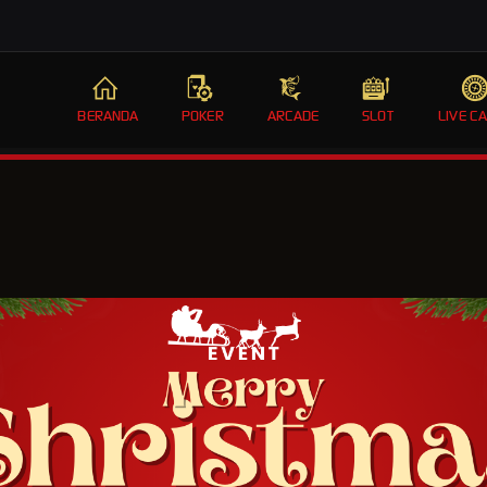
BERANDA
POKER
ARCADE
SLOT
LIVE C