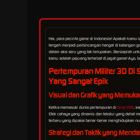
Hai, para pecinta game di Indonesia! Apakah kamu s
tengah menjadi perbincangan hangat di kalangan g
dalam aksi seru yang tak terlupakan. Bersiaplah un
kamu adalah pejuang terhebat di jagat game! Ayo, 
Pertempuran Militer 3D Di
Yang Sangat Epik
Visual dan Grafik yang Memuk
Ketika memasuki dunia pertempuran di
Sinar388
, k
Efek cahaya yang dinamis dan tekstur yang detail 
terbaru yang dipakai benar-benar menghidupkan n
Strategi dan Taktik yang Mend