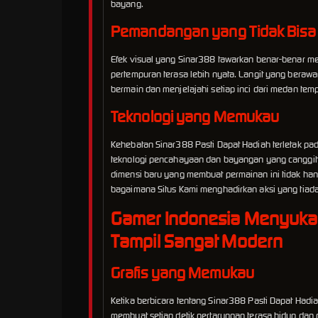
bayang.
Pemandangan yang Tidak Bisa 
Efek visual yang Sinar388 tawarkan benar-benar 
pertempuran terasa lebih nyata. Langit yang bera
bermain dan menjelajahi setiap inci dari medan temp
Teknologi yang Memukau
Kehebatan Sinar388 Pasti Dapat Hadiah terletak p
teknologi pencahayaan dan bayangan yang canggih, 
dimensi baru yang membuat permainan ini tidak han
bagaimana Situs Kami menghadirkan aksi yang tiada
Gamer Indonesia Menyukai 
Tampil Sangat Modern
Grafis yang Memukau
Ketika berbicara tentang Sinar388 Pasti Dapat Hadia
membuat setiap detik pertarungan terasa hidup dan